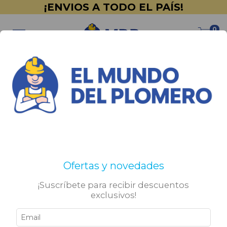
¡ENVIOS A TODO EL PAÍS!
0
Inicio
>
Promociones
>
Griferías FV
Griferías FV
Filtrar
Ofertas y novedades
¡Suscríbete para recibir descuentos
exclusivos!