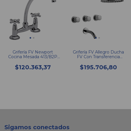
Grifería FV Newport
Grifería FV Allegro Ducha
Cocina Mesada 413/B2P
FV Con Transferencia
CR
103/15
$120.363,37
$195.706,80
Sigamos conectados