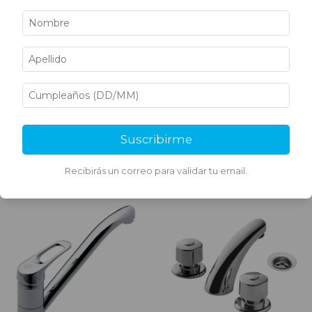
Grifería FV Cocina
Grifería FV Pampa Ducha
Monocomando Mesada
Con Transferencia 103/B6
Arizona 423/B1
CR
$107.033,37
$126.202,43
Suscribirme
Recibirás un correo para validar tu email.