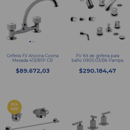
Grifería FV Arizona Cocina
FV Kit de grifería para
Mesada 413/B1P CR
baño 0900.03/B6 Pampa
$89.672,03
$290.184,47
10
%
OFF