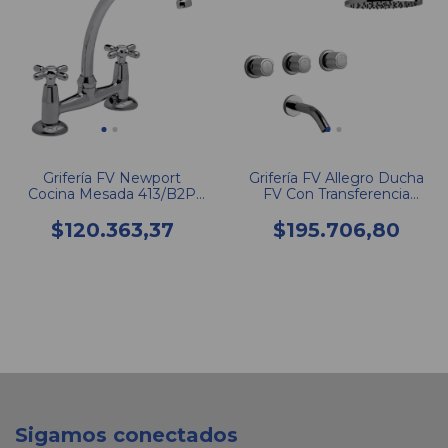
Grifería FV Newport
Grifería FV Allegro Ducha
Cocina Mesada 413/B2P
FV Con Transferencia
CR
103/15
$120.363,37
$195.706,80
Sigamos conectados