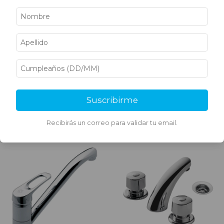
Grifería FV Cocina
Grifería FV Pampa Ducha
Monocomando Mesada
Con Transferencia 103/B6
Arizona 423/B1
CR
$107.033,37
$126.202,43
Suscribirme
Recibirás un correo para validar tu email.