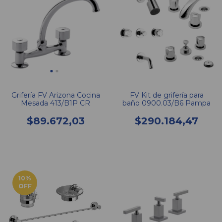
Grifería FV Arizona Cocina
FV Kit de grifería para
Mesada 413/B1P CR
baño 0900.03/B6 Pampa
$89.672,03
$290.184,47
10
%
OFF