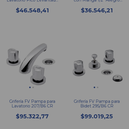
Lavatorio Pico Levantado
con Manga 1/2" Allegro
221/15 Allegro
436/15
$46.548,41
$36.546,21
Grifería FV Pampa para
Grifería FV Pampa para
Lavatorio 207/B6 CR
Bidet 295/B6 CR
$95.322,77
$99.019,25