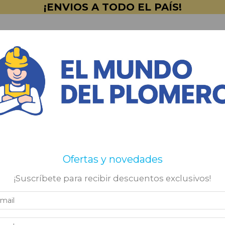
¡ENVIOS A TODO EL PAÍS!
BACHAS & MUEBLES
CAMPANAS Y EXTRACTO
INTURERÍA
⭐OFERTAS⭐
Mayorista - Empre
Ofertas y novedades
¡Suscríbete para recibir descuentos exclusivos!