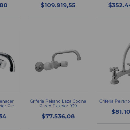
,80
$109.919,55
$352.4
Renacer
Grifería Peirano Laza Cocina
Grifería Peiran
ior Pico
Pared Exterior 939
2
$81.1
34
$77.536,08