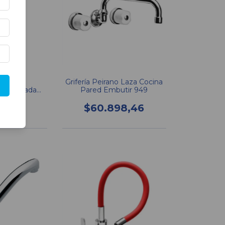
V Cocina
Grifería Peirano Laza Cocina
o Mesada
Pared Embutir 949
423/B1
33,37
$60.898,46