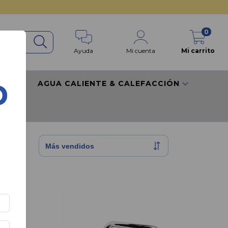
0
Ayuda
Mi cuenta
Mi carrito
RES
AGUA CALIENTE & CALEFACCIÓN
sas