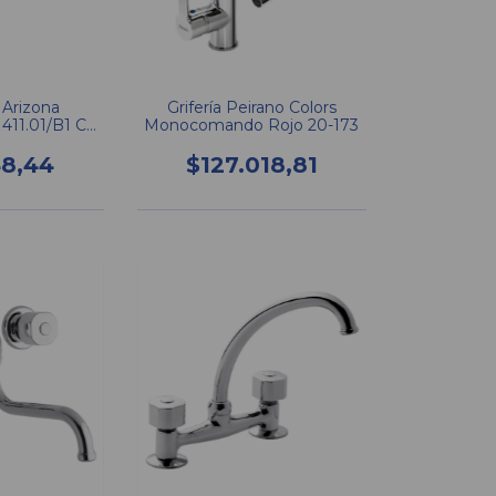
 Arizona
Grifería Peirano Colors
11.01/B1 CR
Monocomando Rojo 20-173
Mesada
48,44
$127.018,81