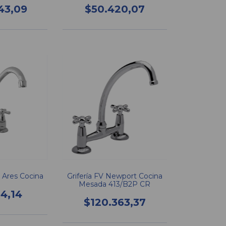
43,09
$50.420,07
o Ares Cocina
Grifería FV Newport Cocina
Mesada 413/B2P CR
04,14
$120.363,37