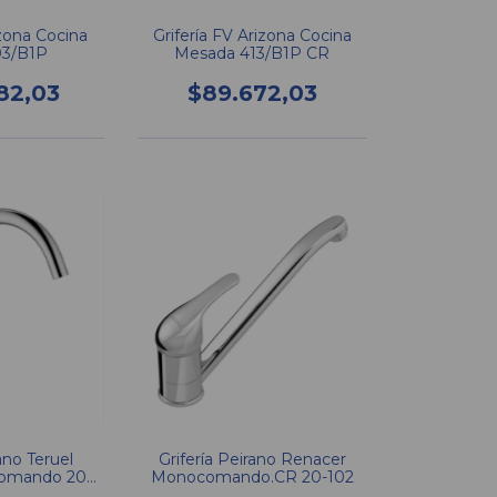
izona Cocina
Grifería FV Arizona Cocina
03/B1P
Mesada 413/B1P CR
82,03
$89.672,03
ano Teruel
Grifería Peirano Renacer
omando 20-
Monocomando.CR 20-102
4