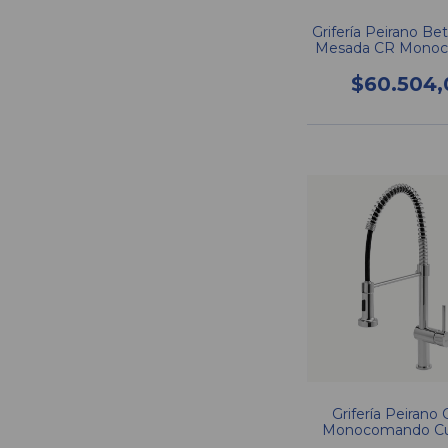
Grifería Peirano Be
Mesada CR Mono
20-134
$60.504,
Grifería Peirano
Monocomando Cu
140 Crom