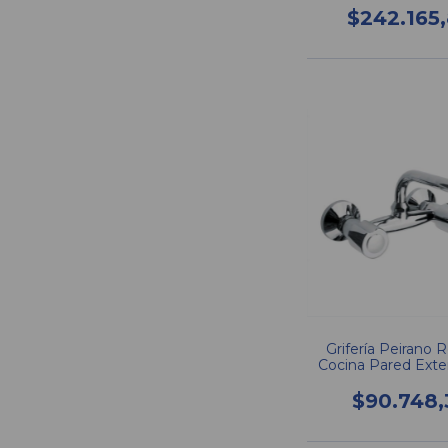
$242.165
Grifería Peirano 
Cocina Pared Exter
Alto 53-00
$90.748,