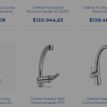
tis Cocina
Grifería FV Arizona
Grifería FV Ar
comando
Monocomando 411.02/B1
Pared 4
CR Cocina Mesada Pico Alto
08
$120.944,63
$128.4
 Cocina
Grifería Peirano Verin
Grifería Peir
ina 20-
Monocomando 970
Cocina Monoc
o
15