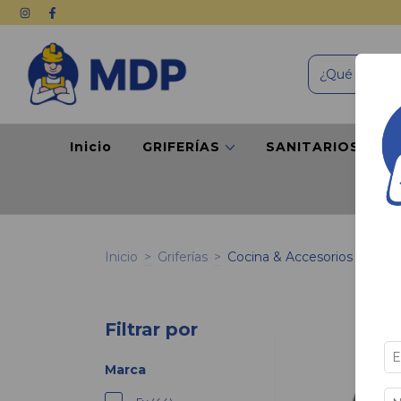
Inicio
GRIFERÍAS
SANITARIOS
P
Inicio
>
Griferías
>
Cocina & Accesorios
Filtrar por
Marca