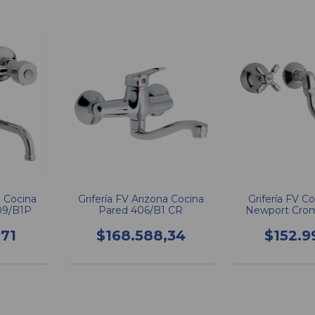
a Cocina
Grifería FV Arizona Cocina
Grifería FV C
409/B1P
Pared 406/B1 CR
Newport Cro
,71
$168.588,34
$152.9