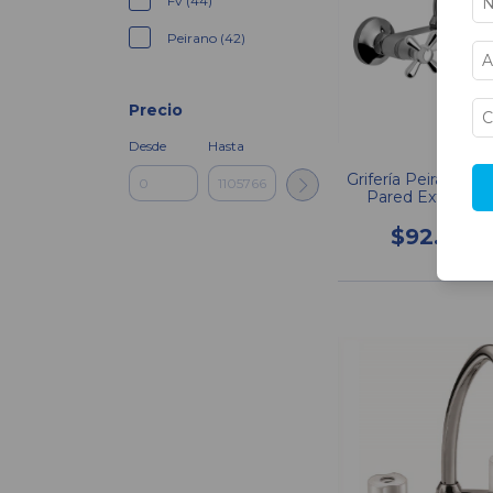
Fv (44)
Peirano (42)
Precio
Desde
Hasta
Grifería Peirano Ar
Pared Exterior 
$92.170,