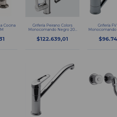
za Cocina
Grifería Peirano Colors
Grifería FV
/M
Monocomando Negro 20-
Monocomando 4
172
Cocina 
31
$122.639,01
$96.7