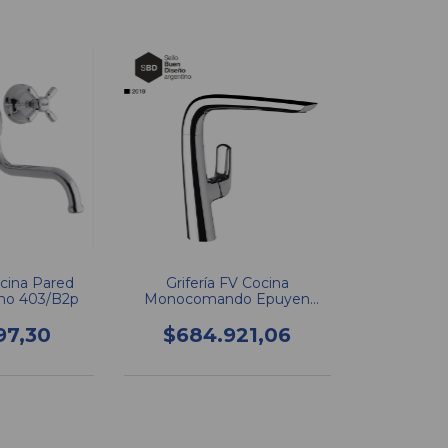
ocina Pared
Grifería FV Cocina
mo 403/B2p
Monocomando Epuyen
Mesada 411.04/L2
97,30
$684.921,06