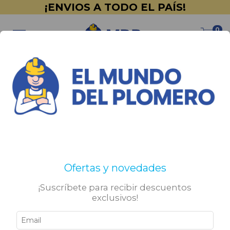
¡ENVIOS A TODO EL PAÍS!
0
Inicio
>
PINTURERÍA
>
Net Color
>
Latex
>
Pieltas
Pieltas
No tenemos resultados para tu búsqueda. Por favor,
Ofertas y novedades
intentá con otros filtros.
¡Suscríbete para recibir descuentos
exclusivos!
Sigamos conectados