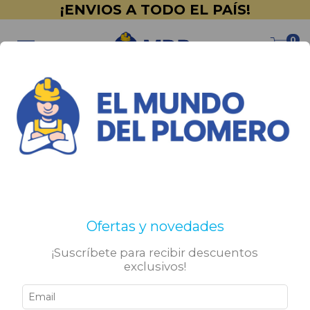
¡ENVIOS A TODO EL PAÍS!
0
Inicio
>
PINTURERÍA
>
Sika
>
Membranas
Membranas
No tenemos resultados para tu búsqueda. Por favor,
Ofertas y novedades
intentá con otros filtros.
¡Suscríbete para recibir descuentos
exclusivos!
Sigamos conectados