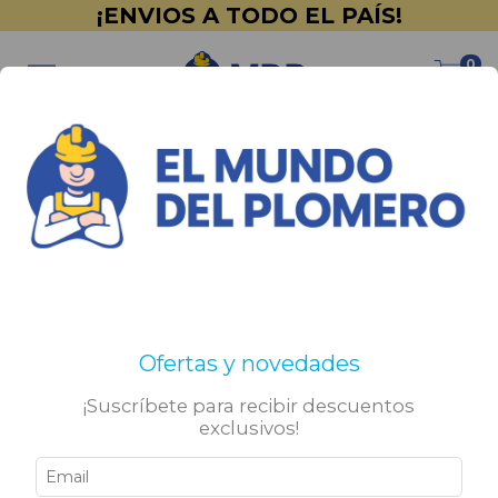
¡ENVIOS A TODO EL PAÍS!
0
Inicio
>
PINTURERÍA
>
Duralba
>
Acrilico
>
Exterior
Exterior
No tenemos resultados para tu búsqueda. Por favor,
Ofertas y novedades
intentá con otros filtros.
¡Suscríbete para recibir descuentos
exclusivos!
Sigamos conectados