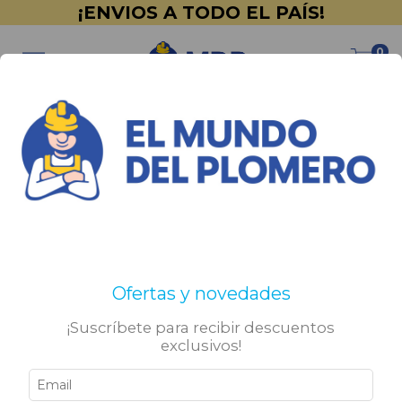
¡ENVIOS A TODO EL PAÍS!
0
Inicio
>
PINTURERÍA
>
Alba
>
Latex
>
Pieltas
Pieltas
No tenemos resultados para tu búsqueda. Por favor,
Ofertas y novedades
intentá con otros filtros.
¡Suscríbete para recibir descuentos
exclusivos!
Sigamos conectados